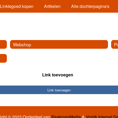
Linktegoed kopen
Artikelen
Alle dochterpagina's
Webshop
P
Link toevoegen
Link toevoegen
ight © 2023 Onderdeel van
BaakmanMedia
&
Vrolijk Internet S